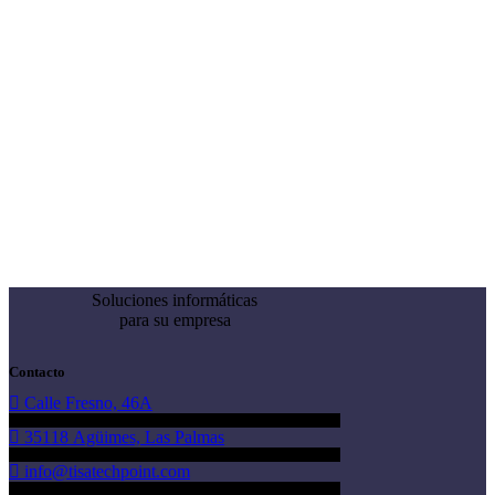
Soluciones informáticas
para su empresa
Contacto
Calle Fresno, 46A
35118 Agüimes, Las Palmas
info@tisatechpoint.com